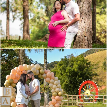
907
0
1016
0